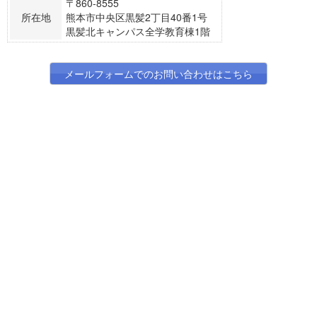
〒860-8555
新着情報
所在地
熊本市中央区黒髪2丁目40番1号
黒髪北キャンパス全学教育棟1階
教職員の方へ
新着情報
メールフォームでのお問い合わせはこちら
サポートしたい学生の方へ
新着情報