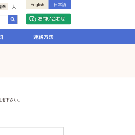
English
日本語
標準
大
料
連絡方法
利用下さい。