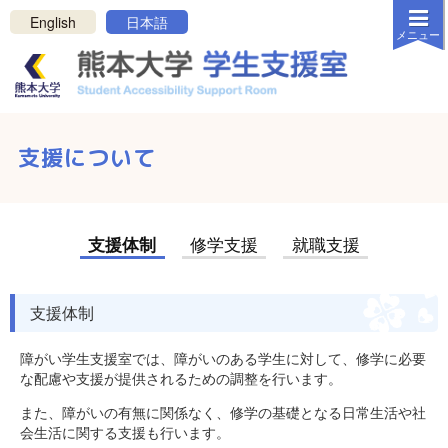
メニューを閉じる
English
日本語
メニュー
白
黒
反転
ホーム
支援について
新着情報
学生支援室について
支援体制
修学支援
就職支援
支援について
リンク・資料
支援体制
連絡方法
お問い合わせ
障がい学生支援室では、障がいのある学生に対して、修学に必要
な配慮や支援が提供されるための調整を行います。
プライバシーポリシー
また、障がいの有無に関係なく、修学の基礎となる日常生活や社
サポートを受けたい学生の方へ
会生活に関する支援も行います。