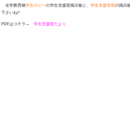
全学教育棟
学生ロビー
の学生支援室掲示板と、
学生支援室前
の掲示
下さいね!!
PDFはコチラ→
学生支援室だより