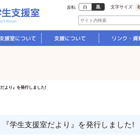
白
黒
文字サイズ
反転
支援室について
支援について
リンク・資
支援体制
修学支援
就職支援
だより』を発行しました!
『学生支援室だより』を発行しました!