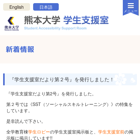
メニューを閉じる
English
日本語
メニュー
白
黒
反転
ホーム
新着情報
新着情報
学生支援室について
支援について
『学生支援室だより第２号』を発行しました！
リンク・資料
『学生支援室だより第2号』を発行しました。
連絡方法
第２号では《SST（ソーシャルスキルトレーニング）》の特集を
しています。
お問い合わせ
是非読んで下さい。
プライバシーポリシー
全学教育棟
学生ロビー
の学生支援室掲示板と、
学生支援室前
の掲
サポートを受けたい学生の方へ
示板に掲示しています!!