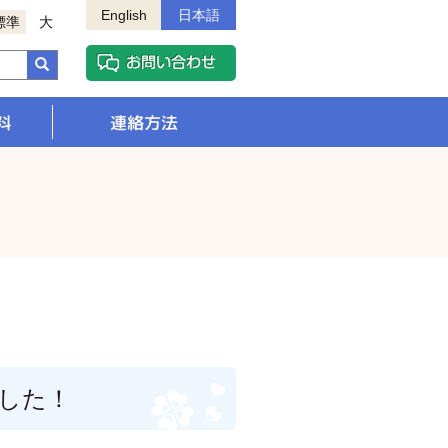
English
日本語
標準
大
料
連絡方法
した！