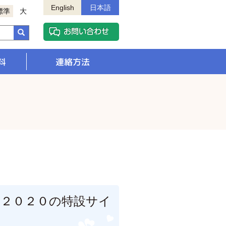
English
日本語
標準
大
料
連絡方法
２０２０の特設サイ