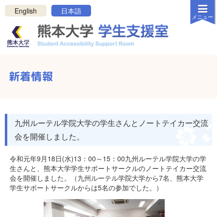
メニューを閉じる
English
日本語
メニュー
白
黒
反転
ホーム
新着情報
新着情報
学生支援室について
支援について
九州ルーテル学院大学の学生さんとノートテイカー交流
会を開催しました。
リンク・資料
連絡方法
令和元年9月18日(水)13：00～15：00九州ルーテル学院大学の学
生さんと、熊本大学学生サポートサークルのノートテイカー交流
お問い合わせ
会を開催しました。（九州ルーテル学院大学から7名、熊本大学
学生サポートサークルからは5名の参加でした。）
プライバシーポリシー
サポートを受けたい学生の方へ