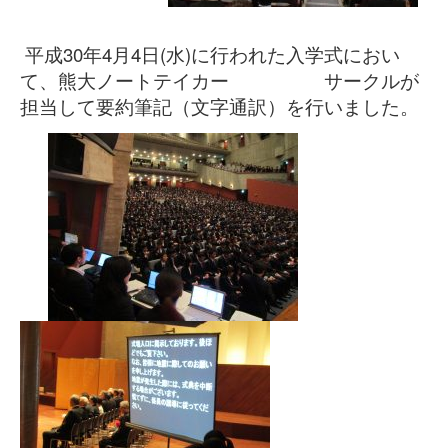
新着情報
教職員の方へ
平成30年4月4日(水)に行われた入学式におい
て、熊大ノートテイカー サークルが
新着情報
担当して要約筆記（文字通訳）を行いました。
サポートしたい学生の方へ
新着情報