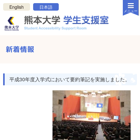
メニューを閉じる
English
日本語
メニュー
白
黒
反転
ホーム
新着情報
新着情報
学生支援室について
支援について
平成30年度入学式において要約筆記を実施しました。
リンク・資料
連絡方法
お問い合わせ
プライバシーポリシー
サポートを受けたい学生の方へ