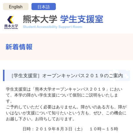
メニューを閉じる
English
日本語
白
黒
反転
ホーム
新着情報
新着情報
学生支援室について
支援について
［学生支援室］オープンキャンパス２０１９のご案内
リンク・資料
学生支援室は「熊本大学オープンキャンパス２０１９」におい
て、本学の障がい学生支援について個別にご説明をいたしま
連絡方法
す
お問い合わせ
ご予約していただく必要はありません。障がいのある方も、障が
いはないが支援について知りたいという方も、ぜひ、この機会に
プライバシーポリシー
お越し下さい。お待ちしております。
サポートを受けたい学生の方へ
日時：２０１９年８月３日（土） １０時～１５時